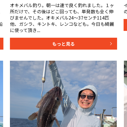
し
オキメバル釣り。朝一は連で良く釣れました。１ヶ
、
所だけで、その後はどこ回っても、単発数も全く伸
日
びませんでした。オキメバル24〜37センチ114匹
船
他、ガシラ、キントキ、レンコなども。今日も綺麗
に使って頂き...
もっと見る