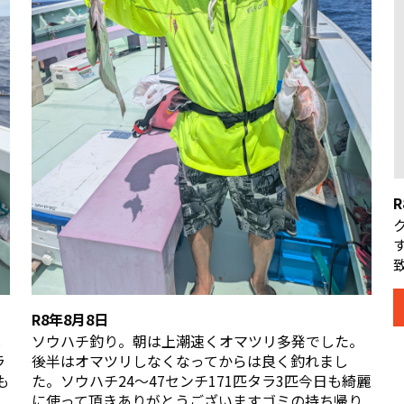
R8年8月8日
は
ソウハチ釣り。朝は上潮速くオマツリ多発でした。
ラ
後半はオマツリしなくなってからは良く釣れまし
も
た。ソウハチ24〜47センチ171匹タラ3匹今日も綺麗
に使って頂きありがとうございますゴミの持ち帰り