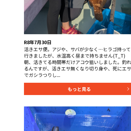
R8年7月30日
活きエサ便。アジや、サバが少なく…ヒラゴ持って
行きましたが、水温高く昼まで持ちません(T_T)
朝、活きてる時間帯だけアコウ狙いしました。釣
るんですが、活きエサ無くなり切り身や、死にエ
でガシラつりし...
もっと見る