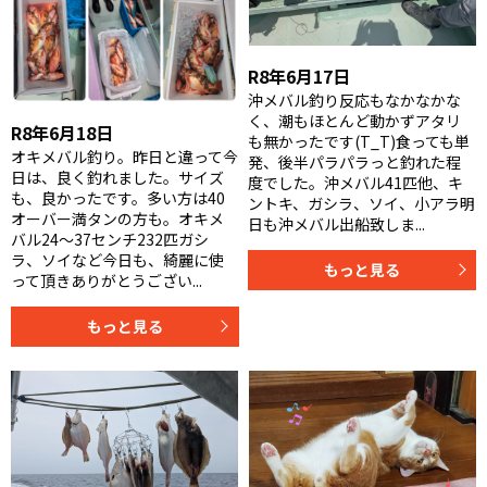
R8年6月17日
沖メバル釣り反応もなかなかな
く、潮もほとんど動かずアタリ
R8年6月18日
も無かったです(T_T)食っても単
オキメバル釣り。昨日と違って今
発、後半パラパラっと釣れた程
日は、良く釣れました。サイズ
度でした。沖メバル41匹他、キ
も、良かったです。多い方は40
ントキ、ガシラ、ソイ、小アラ明
オーバー満タンの方も。オキメ
日も沖メバル出船致しま...
バル24〜37センチ232匹ガシ
ラ、ソイなど今日も、綺麗に使
もっと見る
って頂きありがとうござい...
もっと見る