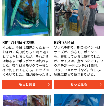
R8年7月4日イカ便。
R8年7月4日
イカ便。今日は潮速かったぁ〜
ソウハチ釣り。朝のポイントは
おまけに乗り始めも21時と遅く
サイズが、小さく、ポイント
ヒヤヒヤしましたが、それから
を、移動してからは単発でした
は帰るまでポツポツとは釣れま
が、サイズは、良かったです。ソ
した。後半はオモリグで一投１
ウハチ24〜44センチ231匹他、
杯で釣られてる方も。トップ30
タラ、ユメカサゴなど。今日も、
くらいでした。潮が緩かったら...
綺麗に使って頂きありがと...
もっと見る
もっと見る