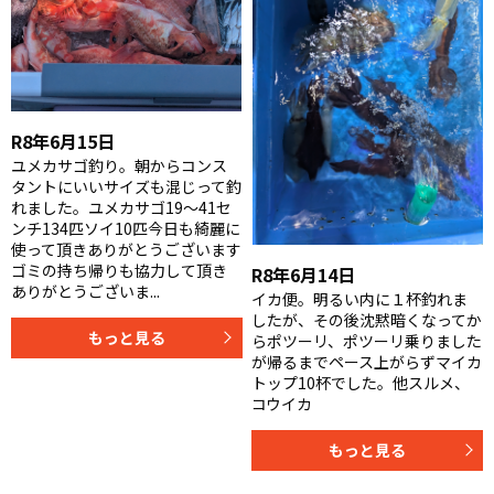
R8年6月15日
ユメカサゴ釣り。朝からコンス
タントにいいサイズも混じって釣
れました。ユメカサゴ19〜41セ
ンチ134匹ソイ10匹今日も綺麗に
使って頂きありがとうございます
ゴミの持ち帰りも協力して頂き
R8年6月14日
ありがとうございま...
イカ便。明るい内に１杯釣れま
したが、その後沈黙暗くなってか
もっと見る
らポツーリ、ポツーリ乗りました
が帰るまでペース上がらずマイカ
トップ10杯でした。他スルメ、
コウイカ
もっと見る