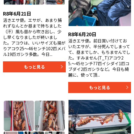
R8年6月21日
活きエサ便。エサが、あまり捕
れずなんとか昼まで持ちました
（汗）風も昼から吹き出し、少
R8年6月20日
し早くなりましたが終いまし
活きエサ便。前日買い付けてお
た。アコウは、いいサイズも揚が
いたエサが、半分死んでしまって
りアコウ25〜46センチ102匹メバ
て、昼までしか、もちませんでし
ル19匹ガシラ多数。今日...
た。すみません(T_T)アコウ2
5.〜45センチ77匹イシダイ1匹コ
もっと見る
ブダイ2匹ガシラなど。今日も綺
麗に、使って頂...
もっと見る