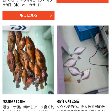
日（火）アマダイ8日（水）マダ
ラ9日（木）オニカサゴ1...
もっと見る
R8年6月25日
R8年6月26日
ソウハチ釣り。少人数で出船数
活きエサ便。朝からアコウ良く釣