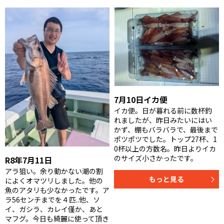
7月10日イカ便
イカ便。日が暮れる前に数杯釣
れましたが、昨日みたいにはい
かず、棚もバラバラで、最後まで
ポツポツでした。トップ27杯、1
0杯以上の方数名。昨日よりイカ
のサイズ小さかったです。
R8年7月11日
アラ狙い。余り動かない潮の割
もっと見る
によくオマツリしました。他の
魚のアタリも少なかったです。ア
ラ56センチまでを４匹..他、ソ
イ、ガシラ、カレイ僅か、あと
マフグ。今日も綺麗に使って頂き