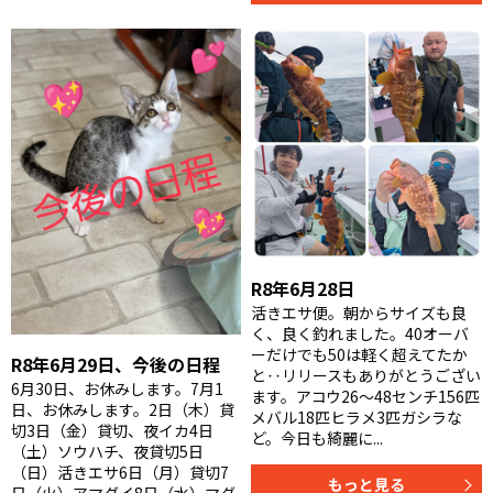
R8年6月28日
活きエサ便。朝からサイズも良
く、良く釣れました。40オーバ
ーだけでも50は軽く超えてたか
R8年6月29日、今後の日程
と‥リリースもありがとうござい
6月30日、お休みします。7月1
ます。アコウ26〜48センチ156匹
日、お休みします。2日（木）貸
メバル18匹ヒラメ3匹ガシラな
切3日（金）貸切、夜イカ4日
ど。今日も綺麗に...
（土）ソウハチ、夜貸切5日
（日）活きエサ6日（月）貸切7
もっと見る