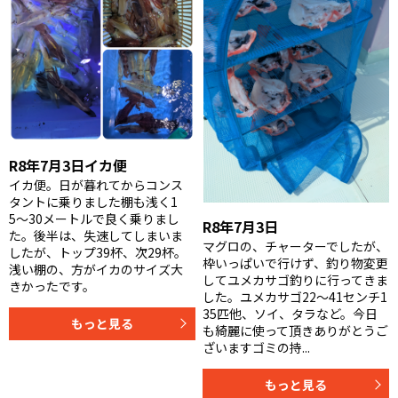
R8年7月3日イカ便
イカ便。日が暮れてからコンス
タントに乗りました棚も浅く1
5〜30メートルで良く乗りまし
R8年7月3日
た。後半は、失速してしまいま
マグロの、チャーターでしたが、
したが、トップ39杯、次29杯。
枠いっぱいで行けず、釣り物変更
浅い棚の、方がイカのサイズ大
してユメカサゴ釣りに行ってきま
きかったです。
した。ユメカサゴ22〜41センチ1
35匹他、ソイ、タラなど。今日
もっと見る
も綺麗に使って頂きありがとうご
ざいますゴミの持...
もっと見る