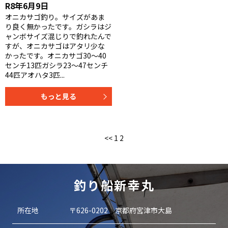
R8年6月9日
オニカサゴ釣り。サイズがあま
り良く無かったです。ガシラはジ
ャンボサイズ混じりで釣れたんで
すが、オニカサゴはアタリ少な
かったです。オニカサゴ30〜40
センチ13匹ガシラ23〜47センチ
44匹アオハタ3匹...
もっと見る
<<
1
2
釣り船新幸丸
所在地
〒626-0202 京都府宮津市大島