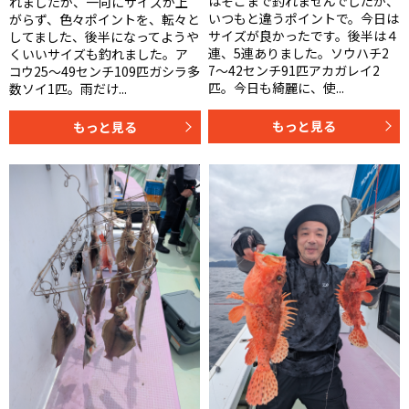
はそこまで釣れませんでしたが、
れましたが、一向にサイズが上
いつもと違うポイントで。今日は
がらず、色々ポイントを、転々と
サイズが良かったです。後半は４
してました、後半になってようや
連、5連ありました。ソウハチ2
くいいサイズも釣れました。ア
7〜42センチ91匹アカガレイ2
コウ25〜49センチ109匹ガシラ多
匹。今日も綺麗に、使...
数ソイ1匹。雨だけ...
もっと見る
もっと見る