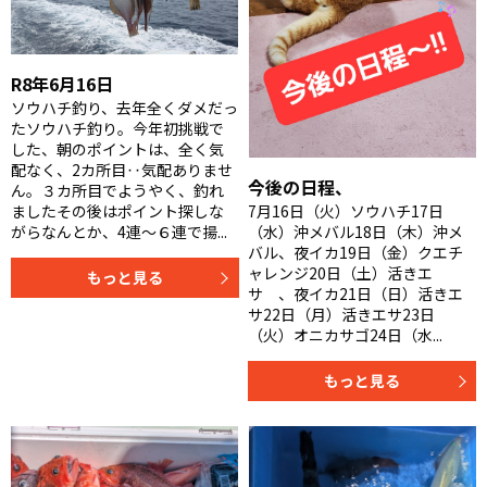
R8年6月16日
ソウハチ釣り、去年全くダメだっ
たソウハチ釣り。今年初挑戦で
した、朝のポイントは、全く気
配なく、2カ所目‥気配ありませ
今後の日程、
ん。３カ所目でようやく、釣れ
ましたその後はポイント探しな
7月16日（火）ソウハチ17日
がらなんとか、4連〜６連で揚...
（水）沖メバル18日（木）沖メ
バル、夜イカ19日（金）クエチ
ャレンジ20日（土）活きエ
もっと見る
サ 、夜イカ21日（日）活きエ
サ22日（月）活きエサ23日
（火）オニカサゴ24日（水...
もっと見る