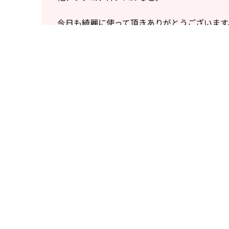
今日も綺麗に使って頂きありがとうございます
ゴミの持ち帰りも協力して頂きありがとうござ
明日は天候悪くお休みします。
昨晩のアオリ便はトップ11杯でした。
釣り船新幸丸
所在地
〒626-0202 京都府宮津市
0772-28-0160
連絡先