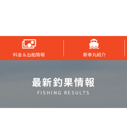
料金＆出船情報
新幸丸紹介
最新釣果情報
FISHING RESULTS