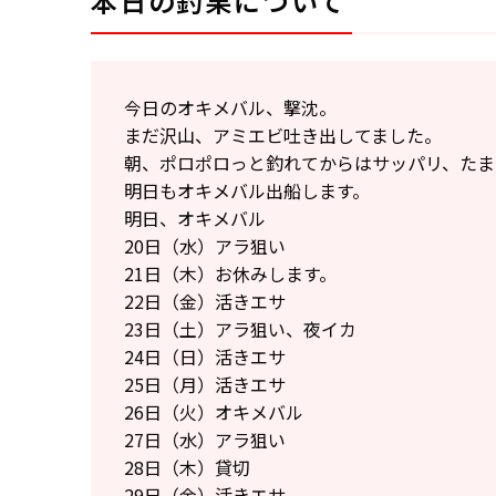
本日の釣果について
今日のオキメバル、撃沈。
まだ沢山、アミエビ吐き出してました。
朝、ポロポロっと釣れてからはサッパリ、たまに
明日もオキメバル出船します。
明日、オキメバル
20日（水）アラ狙い
21日（木）お休みします。
22日（金）活きエサ
23日（土）アラ狙い、夜イカ
24日（日）活きエサ
25日（月）活きエサ
26日（火）オキメバル
27日（水）アラ狙い
28日（木）貸切
29日（金）活きエサ