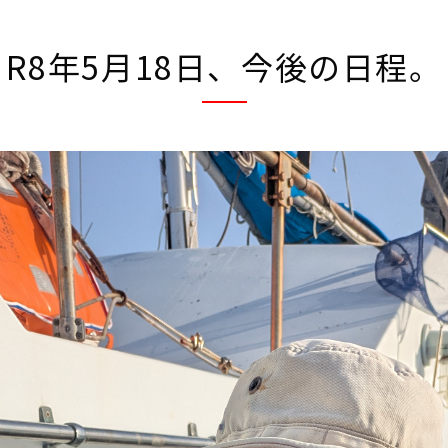
R8年5月18日、今後の日程。