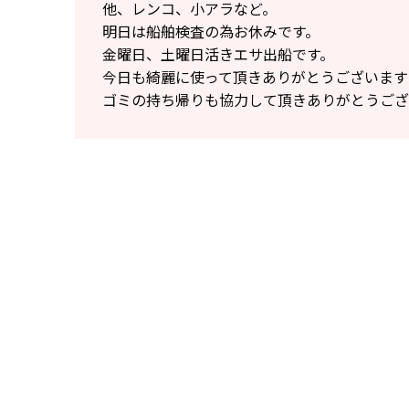
他、レンコ、小アラなど。
明日は船舶検査の為お休みです。
金曜日、土曜日活きエサ出船です。
今日も綺麗に使って頂きありがとうございます
ゴミの持ち帰りも協力して頂きありがとうござ
釣り船新幸丸
所在地
〒626-0202 京都府宮津市
0772-28-0160
連絡先
090-5362-3625（船長）